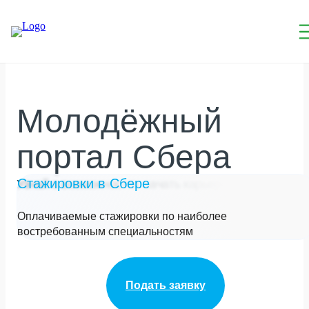
Молодёжный
портал Сбера
Стажировки в Сбере
Узнай о возможностях начать карьеру твоей мечты
Оплачиваемые стажировки по наиболее
востребованным специальностям
Подать заявку