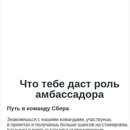
Учишься на 2 курсе или старше в одном из вузов
Готов уделять программе несколько часов в неделю
Хочешь организовывать события, создавать контент
Открыт к обучению и обратной связи
программы
до конца учебного года
или выступать публично — достаточно одного
направления
Что тебе даст роль
амбассадора
Путь в команду Сбера
Знакомишься с нашими командами, участвуешь
в проектах и получаешь больше шансов на стажировки,
вакансии и первые карьерные предложения