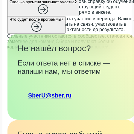
На этапе заявки заранее приготовь справку об обучении
Сколько времени занимает участие?
— она подтверждает, что ты действующий студент.
Остальное расскажешь о себе прямо в анкете.
Нагрузка зависит от формата участия и периода. Важно,
Что будет после программы?
чтобы ты мог регулярно быть на связи, участвовать в
обучении и доводить свои активности до результата.
Сильные участники остаются в сообществе, становятся
заметнее для команд Сбера и получают больше
Не нашёл вопрос?
карьерных и образовательных возможностей.
Если ответа нет в списке —
напиши нам, мы ответим
SberU@sber.ru