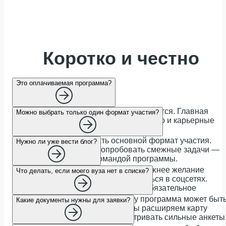
Коротко и честно
Это оплачиваемая программа?
Нет, участие в программе не оплачивается. Главная
Можно выбрать только один формат участия?
ценность — опыт, обучение, сообщество и карьерные
возможности.
На старте лучше выбрать основной формат участия.
Нужно ли уже вести блог?
Если позже захочется попробовать смежные задачи —
это можно обсудить с командой программы.
Нет. Для публичного направления важнее желание
Что делать, если моего вуза нет в списке?
говорить от первого лица и развиваться в соцсетях.
Большая аудитория — плюс, но не обязательное
условие.
Подай заявку и расскажи, почему программа может быт
Какие документы нужны для заявки?
полезна твоему университету. Мы расширяем карту
вузов и готовы отдельно рассматривать сильные анкеты